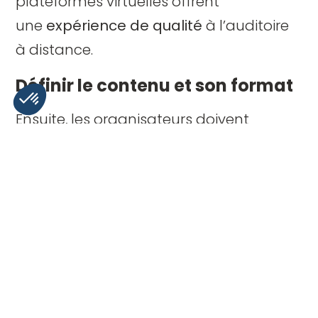
plateformes virtuelles offrent
une
expérience de qualité
à l’auditoire
à distance.
Définir le contenu et son format
Ensuite, les organisateurs doivent
trouver des moyens ingénieux
de
captiver l’attention du public
tout au
long de l’événement. Car personne ne
reste assis devant son écran pendant
des heures à écouter un meeting. Il est
donc indispensable d’
organiser un
événement
le plus rythmé possible et
de convier l’auditoire qui n’est pas