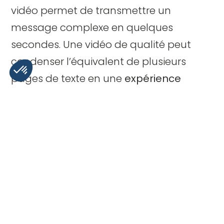
vidéo permet de transmettre un
message complexe en quelques
secondes. Une vidéo de qualité peut
condenser l’équivalent de plusieurs
pages de texte en une
expérience
visuelle captivante
et mémorable.
Capter l’attention des
téléspectateurs
Les vidéos de qualité retiennent mieux
l’attention des spectateurs que de
simples photos.